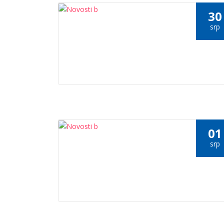
30
srp
01
srp