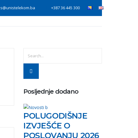
is@unistelekom.ba
+387 36 445 300
Usluge
Rješenja
Novosti
O nama
Posljednje dodano
POLUGODIŠNJE
IZVJEŠĆE O
POSLOVANJU 2026