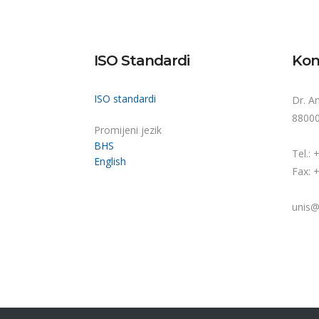
ISO Standardi
Kon
ISO standardi
Dr. A
88000
Promijeni jezik
BHS
Tel.:
English
Fax: 
unis@