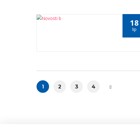
18
lip
1
2
3
4