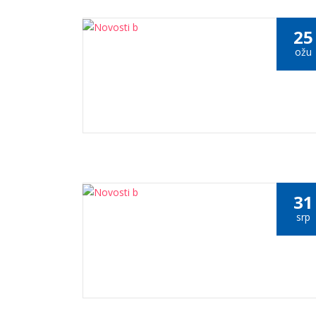
25
ožu
31
srp