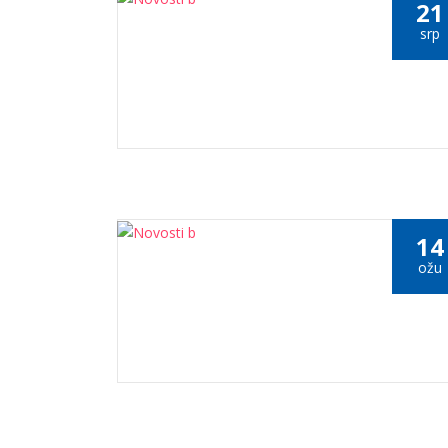
21
srp
14
ožu