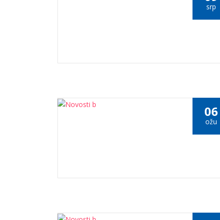
srp
06
ožu