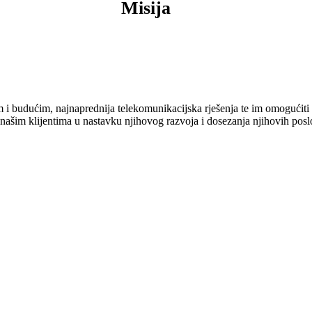
Misija
 i budućim, najnaprednija telekomunikacijska rješenja te im omogućiti 
šim klijentima u nastavku njihovog razvoja i dosezanja njihovih poslo