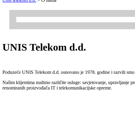
Unis telekom d.d.
>
O nama
UNIS Telekom d.d.
Poduzeće UNIS Telekom d.d. osnovano je 1978. godine i razvili smo se u
Našim klijentima nudimo različite usluge: savjetovanje, upravljanje proj
renomiranih proizvođača IT i telekomunikacijske opreme.