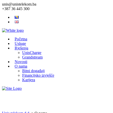
unis@unistelekom.ba
+387 36 445 300
Početna
Usluge
Rješenja
UnisCharge
Grandstream
Novosti
O nama
Bitni događaji
Financijsko izvješće
Karijera
O nama