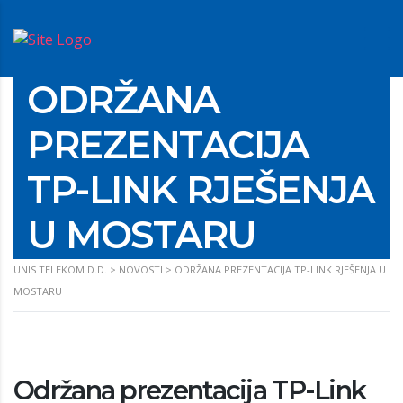
ODRŽANA
PREZENTACIJA
TP-LINK RJEŠENJA
U MOSTARU
UNIS TELEKOM D.D.
>
NOVOSTI
>
ODRŽANA PREZENTACIJA TP-LINK RJEŠENJA U
MOSTARU
Održana prezentacija TP-Link