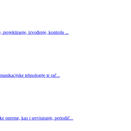
 projektiranje, izvođenje, kontrolu ...
omunikacijske tehnologije te rač...
 opreme, kao i servisiranje, periodič...