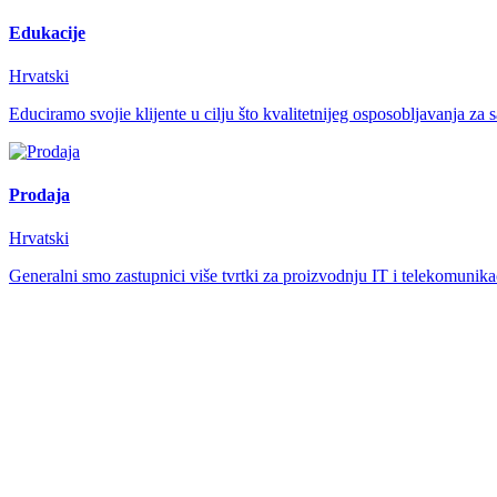
Edukacije
Hrvatski
Educiramo svojie klijente u cilju što kvalitetnijeg osposobljavanja za 
Prodaja
Hrvatski
Generalni smo zastupnici više tvrtki za proizvodnju IT i telekomuni