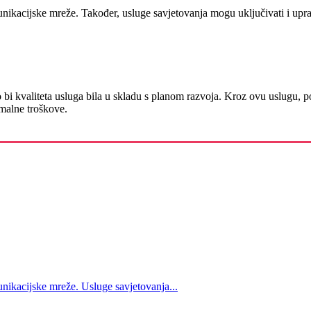
unikacijske mreže. Također, usluge savjetovanja mogu uključivati i upra
ko bi kvaliteta usluga bila u skladu s planom razvoja. Kroz ovu uslugu,
imalne troškove.
unikacijske mreže. Usluge savjetovanja...