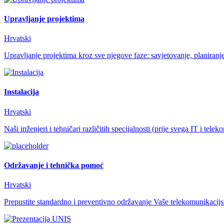
Upravljanje projektima
Hrvatski
Upravljanje projektima kroz sve njegove faze: savjetovanje, planiranje,
Instalacija
Hrvatski
Naši inženjeri i tehničari različitih specijalnosti (prije svega IT i telek
Održavanje i tehnička pomoć
Hrvatski
Prepustite standardno i preventivno održavanje Vaše telekomunikacijske