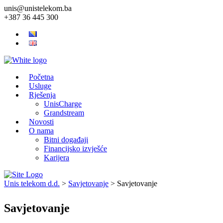
unis@unistelekom.ba
+387 36 445 300
Početna
Usluge
Rješenja
UnisCharge
Grandstream
Novosti
O nama
Bitni događaji
Financijsko izvješće
Karijera
Unis telekom d.d.
>
Savjetovanje
>
Savjetovanje
Savjetovanje