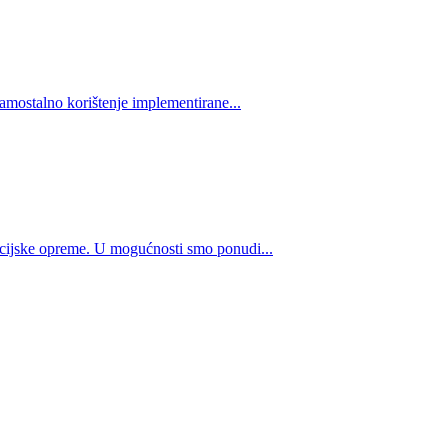
samostalno korištenje implementirane...
kacijske opreme. U mogućnosti smo ponudi...
how can we help you?
We provide the best value to our customers by continuously refining ou